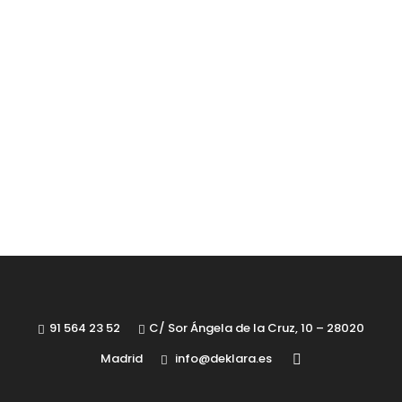
91 564 23 52
C/ Sor Ángela de la Cruz, 10 – 28020
Madrid
info@deklara.es