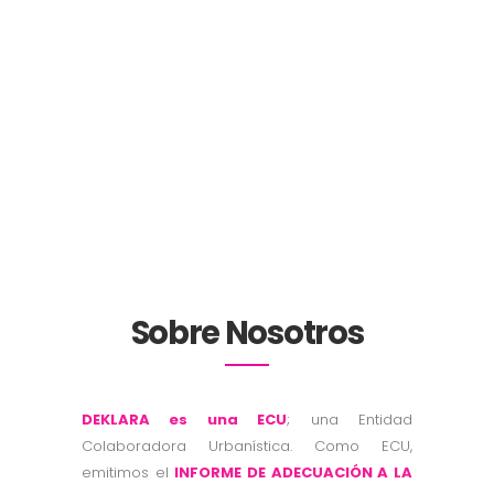
> 1000
Clientes satisfechos
> 85
% Clientes habituales o referidos
Sobre Nosotros
DEKLARA es una ECU
; una Entidad
Colaboradora Urbanística. Como ECU,
emitimos el
INFORME DE ADECUACIÓN A LA