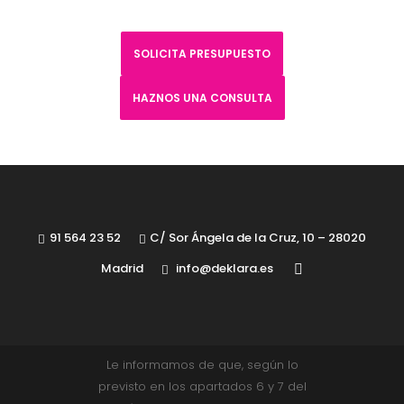
SOLICITA PRESUPUESTO
HAZNOS UNA CONSULTA
91 564 23 52
C/ Sor Ángela de la Cruz, 10 – 28020
Madrid
info@deklara.es
Le informamos de que, según lo
previsto en los apartados 6 y 7 del