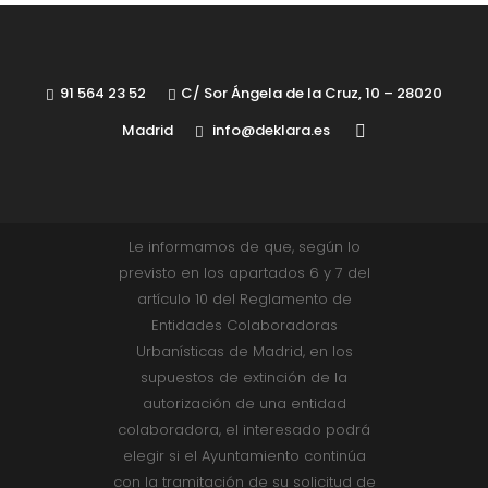
91 564 23 52
C/ Sor Ángela de la Cruz, 10 – 28020
Madrid
info@deklara.es
Le informamos de que, según lo
previsto en los apartados 6 y 7 del
artículo 10 del Reglamento de
Entidades Colaboradoras
Urbanísticas de Madrid, en los
supuestos de extinción de la
autorización de una entidad
colaboradora, el interesado podrá
elegir si el Ayuntamiento continúa
con la tramitación de su solicitud de